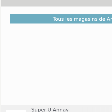
Découvrez dans la liste ci-dessous les magasins ou
Tous les magasins de A
ceux situés à proximité. Ils sont classés du plus pro
de Annay
Super U Annay