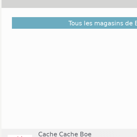
Boé est une ville localisée dans le département
Tous les magasins de 
banlieue sud d'Agen, elle compte un peu plus de 
ville, la zone d´activités commerciales de Gardès 
comme Décathlon et Gifi. Ces magasins sont en p
samedi de 10h à 19h. Leader Price et Géant Casin
enseignes de la distribution alimentaire présentes 
supermarché Géant Casino est ouvert du lundi au
magasin Thiriet est l'un des rares commerces ouve
12h30.
Cache Cache Boe