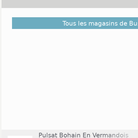
Découvrez dans la liste ci-dessous les magasins o
Tous les magasins de Bu
et ceux situés à proximité. Ils sont classés du pl
centre de Busigny
Pulsat Bohain En Vermandois