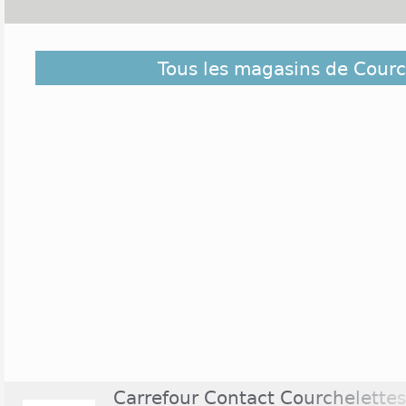
Découvrez dans la liste ci-dessous les magas
Tous les magasins de Courc
Courchelettes et ceux situés à proximité. Ils sont c
éloigné du centre de Courchelettes
Carrefour Contact Courchelettes