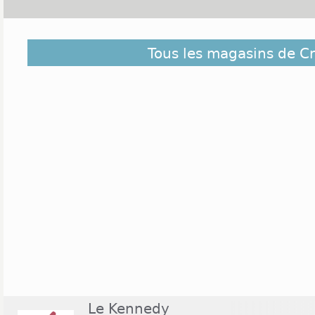
Avec des boutiques comme Naf Naf, The Phone Ho
Tous les magasins de Cr
ou encore La Fnac, la ville de Créteil est bien ser
Située dans le département du Val-de-Marne en régio
quelques 90 000 habitants ont accès à un des plus
du département : Créteil Soleil. Ouvert de 10h à 
quelques boutiques, ce centre accueille les clients
sauf le dimanche. Le supermarché Carrefour est qua
voire 22h. Ce centre ouvre également à titre exce
notamment en décembre et pendant les soldes.
Le Kennedy