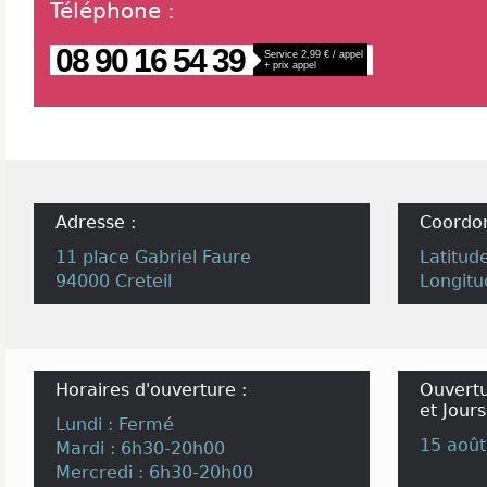
Téléphone
:
08 90 16 54 39
Service 2,99 € / appel
+ prix appel
Adresse :
Coordo
11 place Gabriel Faure
Latitud
94000 Creteil
Longitu
Horaires d'ouverture :
Ouvertu
et Jours
Lundi : Fermé
15 août
Mardi : 6h30-20h00
Mercredi : 6h30-20h00