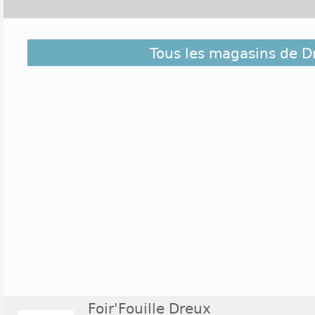
Dreux est une commune du département d'Eure-et-L
Tous les magasins de D
Elle compte un peu plus de 31000 habitants. L'activ
en un tissu dynamique.La modernité s'allie à la t
part, le lundi, mercredi, vendredi et dimanche a li
jusqu'au début d'après-midi. Au centre-ville, le lund
ventes de produits alimentaires aux places du March
mercredi à le Moulec et le dimanche au plateau-S
part, on recense environ une cinquantaine de 
dizaine de bricolage, trois de jardinerie, quatre de dé
Foir'Fouille Dreux