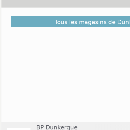
La ville de Dunkerque, située dans le départem
Tous les magasins de Du
habitants, et plus de 265 000 dans son aire urb
Marine est implanté situé au coeur du centre ville
E. Leclerc (ouvert du lundi au samedi de 08h30
ouvertes de 10h00 à 19h00 (19h30 le samedi): 
Maisons du Monde, H&M ou encore Marc Orian. U
nationales sont également installées dans les rue
Optic 2000, Castorama, France Loisirs, Marionna
Match ouvert le dimanche matin.
BP Dunkerque