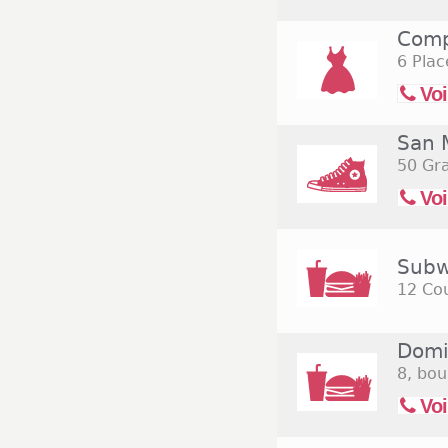
Comp
6 Pla
Voi
San 
50 Gr
Voi
Subw
12 Cou
Domi
8, bo
Voi