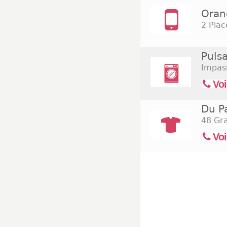
Oran
2 Pla
Puls
Impass
Voi
Du P
48 Gr
Voi