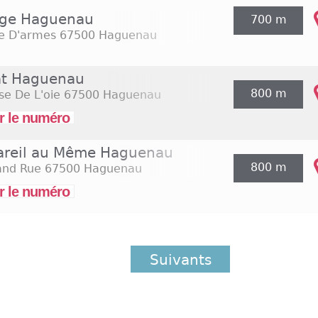
ge Haguenau
700 m
ce D'armes
67500 Haguenau
at Haguenau
800 m
e De L'oie
67500 Haguenau
r le numéro
areil au Même Haguenau
800 m
and Rue
67500 Haguenau
r le numéro
Suivants