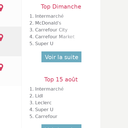
Top Dimanche
1.
Intermarché
2.
McDonald's
3.
Carrefour City
4.
Carrefour Market
5.
Super U
Voir la suite
Top 15 août
1.
Intermarché
2.
Lidl
3.
Leclerc
4.
Super U
5.
Carrefour