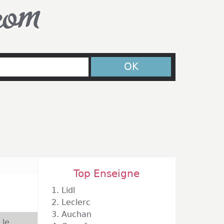
com
OK
Top Enseigne
1.
Lidl
2.
Leclerc
3.
Auchan
 le