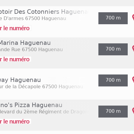
toir Des Cotonniers Haguenau
700 m
ce D'armes
67500 Haguenau
r le numéro
Marina Haguenau
700 m
ande Rue
67500 Haguenau
r le numéro
ay Haguenau
700 m
r de la Décapole
67500 Haguenau
no's Pizza Haguenau
700 m
ulevard du 2ème Régiment de Dragons
67500 Haguenau
r le numéro