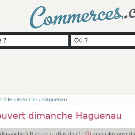
.
Commerces
ert le dimanche
›
Haguenau
ouvert dimanche Haguenau
 dimanche à Haguenau (Bas Rhin) :
28
magasins ouverts