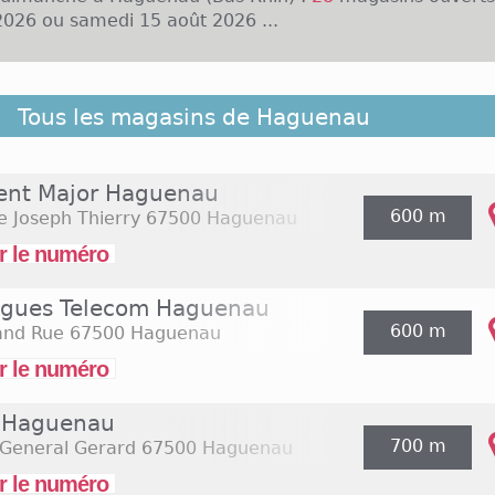
026 ou samedi 15 août 2026 ...
ent du Bas-Rhin, la ville d'Haguenau compte plus de
Tous les magasins de Haguenau
es rues du centre ville, de multiples enseignes loc
résentes telles que Comptoir des Cotonniers, San Ma
u Même. D'autres enseignes sont localisées à l'ouest de l
ent Major Haguenau
auss'Expo. Tous ces commerces sont essentiellement 
600 m
e Joseph Thierry
67500 Haguenau
i, de 10h à 19h, avec ou sans interruption dans la j
nes de la distribution alimentaire sont représentée
r le numéro
 ou encore Match. L'hypermarché Cora est ouvert du l
 19h30 voire 20h30.
gues Telecom Haguenau
600 m
and Rue
67500 Haguenau
r le numéro
 Haguenau
700 m
 General Gerard
67500 Haguenau
r le numéro