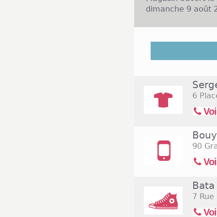
dimanche 9 août 2
Dans le départem
habitants. Dans l
nationales sont p
encore Du Pareil a
Serg
comme Darty et Ch
6 Plac
du lundi au samed
Plusieurs enseig
Voi
Atac, Intermarché
samedi de 8h30 à
Bouy
90 Gr
Voi
Bata
7 Rue
Voi