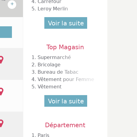
4.
Carrefour
+
5.
Leroy Merlin
Voir la suite
 35 000
ales et
rina ou
Top Magasin
a ville
ouverts
1.
Supermarché
ournée.
2.
Bricolage
s comme
3.
Bureau de Tabac
undi au
4.
Vêtement pour Femme
5.
Vêtement
Voir la suite
Département
1.
Paris