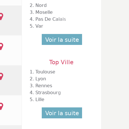
e fêtes
2.
Nord
nseigne
3.
Moselle
ire, on
4.
Pas De Calais
undi au
5.
Var
Cora on
Merlin,
Voir la suite
athlon
nsi que
e-Cache
i et de
Top Ville
e et le
1.
Toulouse
blière,
2.
Lyon
3.
Rennes
4.
Strasbourg
5.
Lille
Voir la suite