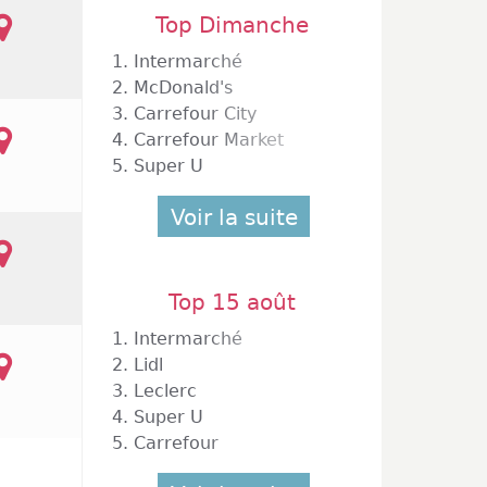
Top Dimanche
1.
Intermarché
2.
McDonald's
3.
Carrefour City
4.
Carrefour Market
5.
Super U
Voir la suite
Top 15 août
1.
Intermarché
2.
Lidl
3.
Leclerc
4.
Super U
5.
Carrefour