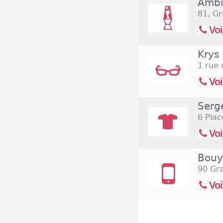
Ambi
81, Gr
Voi
Krys
1 rue
Voi
Serg
6 Plac
Voi
Bouy
90 Gr
Voi