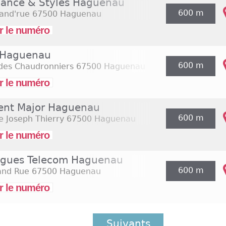
ance & Styles Haguenau
600 m
and'rue
67500 Haguenau
r le numéro
 Haguenau
600 m
 des Chaudronniers
67500 Haguenau
r le numéro
ent Major Haguenau
600 m
e Joseph Thierry
67500 Haguenau
r le numéro
gues Telecom Haguenau
600 m
and Rue
67500 Haguenau
r le numéro
Suivants