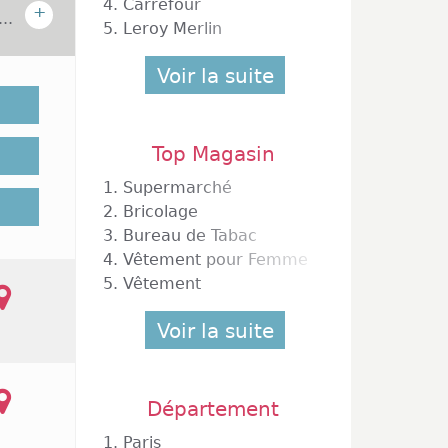
4.
Carrefour
+
..
5.
Leroy Merlin
ans le
Voir la suite
 est à
offre à
ents et
Top Magasin
ussi le
dont 32
1.
Supermarché
roupes
2.
Bricolage
ais de
3.
Bureau de Tabac
e-ville
4.
Vêtement pour Femme
 et de
5.
Vêtement
 Halle,
Park et
Voir la suite
s ainsi
ud, les
magasin
 aussi
Département
 19h du
mées le
1.
Paris