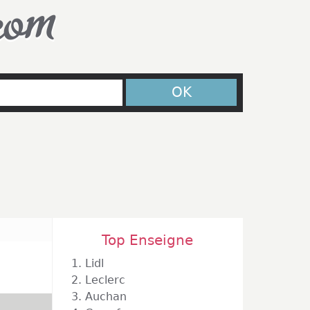
com
OK
Top Enseigne
1.
Lidl
2.
Leclerc
3.
Auchan