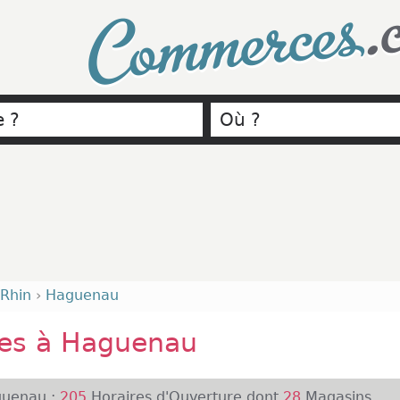
.
Commerces
 Rhin
›
Haguenau
es à Haguenau
uenau :
205
Horaires d'Ouverture dont
28
Magasins