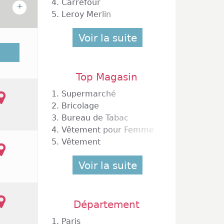
4.
Carrefour
+
5.
Leroy Merlin
Voir la suite
Haveluy
igné du
Top Magasin
1.
Supermarché
2.
Bricolage
3.
Bureau de Tabac
4.
Vêtement pour Femme
5.
Vêtement
Voir la suite
Département
1.
Paris