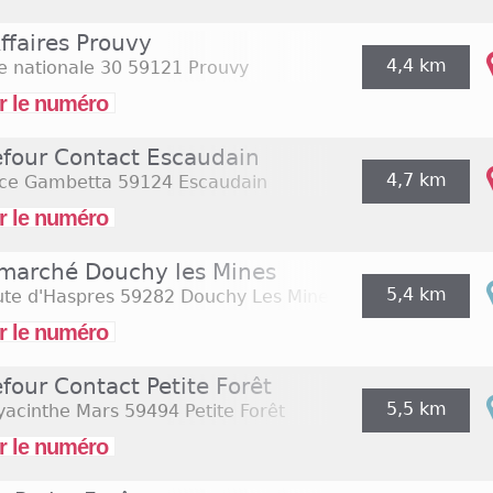
ffaires Prouvy
4,4 km
e nationale 30
59121 Prouvy
r le numéro
efour Contact Escaudain
4,7 km
ace Gambetta
59124 Escaudain
r le numéro
rmarché Douchy les Mines
5,4 km
ute d'Haspres
59282 Douchy Les Mines
r le numéro
four Contact Petite Forêt
5,5 km
yacinthe Mars
59494 Petite Forêt
r le numéro