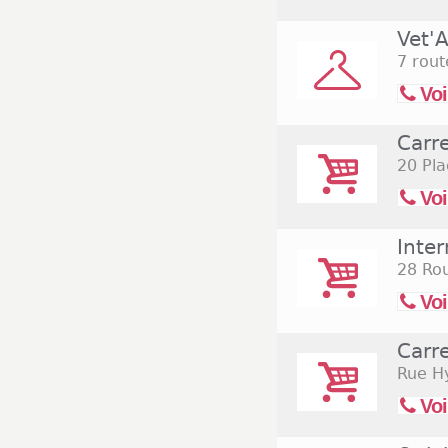
Vet'A
7 rout
Voi
Carr
20 Pl
Voi
Inte
28 Ro
Voi
Carre
Rue H
Voi