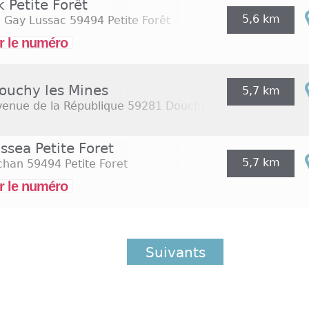
 Petite Forêt
5,6 km
e Gay Lussac
59494 Petite Forêt
r le numéro
ouchy les Mines
5,7 km
venue de la République
59281 Douchy Les Mines
ssea Petite Foret
5,7 km
chan
59494 Petite Foret
r le numéro
Suivants