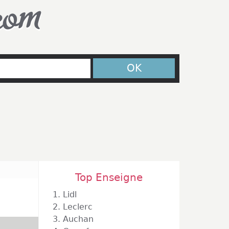
com
OK
Top Enseigne
1.
Lidl
2.
Leclerc
3.
Auchan