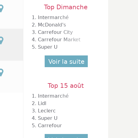
Top Dimanche
1.
Intermarché
2.
McDonald's
3.
Carrefour City
4.
Carrefour Market
5.
Super U
Voir la suite
Top 15 août
1.
Intermarché
2.
Lidl
3.
Leclerc
4.
Super U
5.
Carrefour