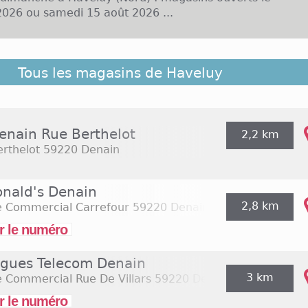
026 ou samedi 15 août 2026 ...
 liste ci-dessous les magasins ouverts le dimanche à 
Tous les magasins de Haveluy
proximité. Ils sont classés du plus proche au plus élo
enain Rue Berthelot
2,2 km
rthelot
59220 Denain
nald's Denain
2,8 km
e Commercial Carrefour
59220 Denain
r le numéro
gues Telecom Denain
3 km
 Commercial Rue De Villars
59220 Denain
r le numéro