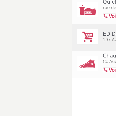
Quick
rue d
Voi
ED D
197 A
Chau
Cc Au
Voi