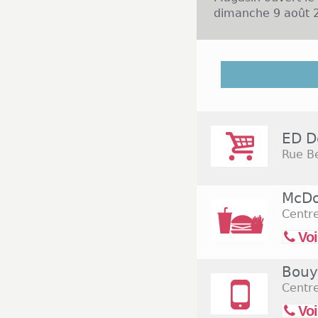
dimanche 9 août 2
Découvrez dans la
et ceux situés à 
centre de Haveluy
ED D
Rue Be
McDo
Centr
Voi
Bouy
Centre
Voi