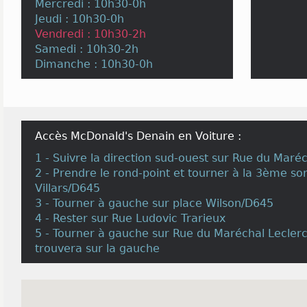
Mercredi : 10h30-0h
Jeudi : 10h30-0h
Vendredi : 10h30-2h
Samedi : 10h30-2h
Dimanche : 10h30-0h
Accès McDonald's Denain en Voiture :
1 - Suivre la direction sud-ouest sur Rue du Maré
2 - Prendre le rond-point et tourner à la 3ème sor
Villars/D645
3 - Tourner à gauche sur place Wilson/D645
4 - Rester sur Rue Ludovic Trarieux
5 - Tourner à gauche sur Rue du Maréchal Lecler
trouvera sur la gauche