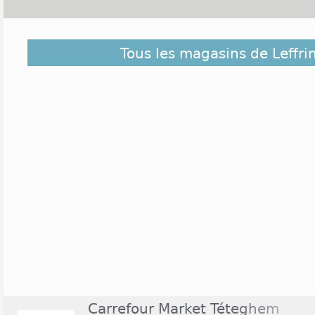
Découvrez dans la liste ci-dessous les magas
Tous les magasins de Leffr
Leffrinckoucke et ceux situés à proximité. Ils sont c
éloigné du centre de Leffrinckoucke
Carrefour Market Téteghem