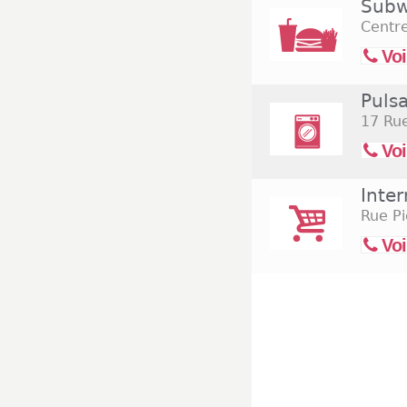
Subw
Centr
Voi
Puls
17 Rue
Voi
Inte
Rue Pi
Voi