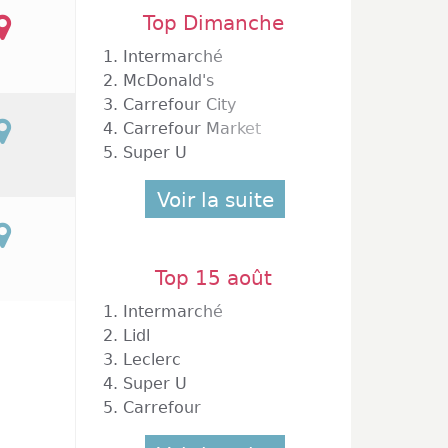
Top Dimanche
biers
1.
Intermarché
2.
McDonald's
3.
Carrefour City
4.
Carrefour Market
5.
Super U
Voir la suite
Top 15 août
1.
Intermarché
2.
Lidl
3.
Leclerc
4.
Super U
5.
Carrefour