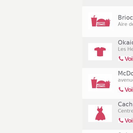
Brio
Aire d
Okai
Les He
Voi
McDo
avenu
Voi
Cach
Centr
Voi