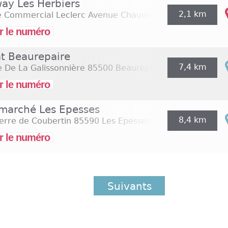
ay Les Herbiers
2,1 km
e Commercial Leclerc Avenue Chauvières
85500 Les Her
r le numéro
at Beaurepaire
7,4 km
 De La Galissonnière
85500 Beaurepaire
r le numéro
rmarché Les Epesses
8,4 km
erre de Coubertin
85590 Les Epesses
r le numéro
Suivants