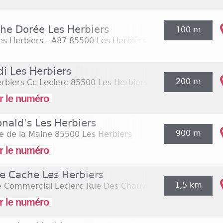
che Dorée Les Herbiers
100 m
es Herbiers - A87
85500 Les Herbiers
di Les Herbiers
200 m
rbiers Cc Leclerc
85500 Les Herbiers
r le numéro
nald's Les Herbiers
900 m
e de la Maine
85500 Les Herbiers
r le numéro
e Cache Les Herbiers
1,5 km
e Commercial Leclerc Rue Des Chauvières
85500 Les Her
r le numéro