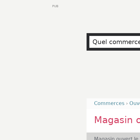
PUB
Commerces
›
Ouv
Magasin o
Magasin ouvert le