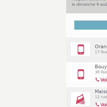
le dimanche 9 aoû
Les Herbiers est
région Pays de la
Alain Afflelou, J
présentes dans le
du lundi au samed
Oran
une pause entre m
17 Rue
autres grandes e
Hyper U est ouver
Bouy
38 Rue
Voi
Maiso
12 rue
Voi