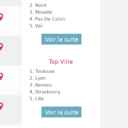
2.
Nord
3.
Moselle
4.
Pas De Calais
5.
Var
Voir la suite
Top Ville
1.
Toulouse
2.
Lyon
3.
Rennes
4.
Strasbourg
5.
Lille
biers
Voir la suite