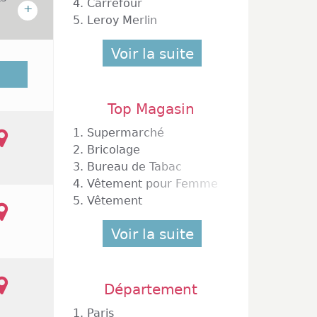
4.
Carrefour
+
5.
Leroy Merlin
Voir la suite
ndée en
, Etam,
seignes
Top Magasin
ouverts
es font
1.
Supermarché
chés et
2.
Bricolage
seigne
3.
Bureau de Tabac
4.
Vêtement pour Femme
5.
Vêtement
Voir la suite
Département
1.
Paris