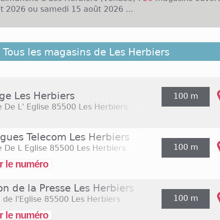
t 2026 ou samedi 15 août 2026 ...
 une ville se trouvant dans le département de la Ve
Tous les magasins de Les Herbiers
 Loire. On dénombre plus de 15 000 habitants. Kiabi
ules ou encore Intersport sont parmi les grandes en
s rues des Herbiers. Ces commerces sont d'habitude 
i de 10h à 19h, Certains en journée continue, d'autr
ge Les Herbiers
100 m
idi et 14 heures. On trouve aussi plusieurs supermar
 De L' Eglise
85500 Les Herbiers
nseignes comme par exemple E.Leclerc et Lidl. L'en
te du lundi au samedi de 9h à 20h, voire 21h.
gues Telecom Les Herbiers
100 m
 De L Eglise
85500 Les Herbiers
r le numéro
n de la Presse Les Herbiers
100 m
 de l'Eglise
85500 Les Herbiers
r le numéro