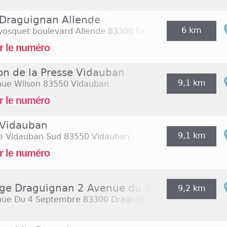
 Draguignan Allende
6 km
yosquet boulevard Allende
83300 Draguignan
r le numéro
on de la Presse Vidauban
9,1 km
nue Wilson
83550 Vidauban
r le numéro
 Vidauban
9,1 km
de Vidauban Sud
83550 Vidauban
r le numéro
ge Draguignan 2 Avenue du 4 Septembre
9,2 km
nue Du 4 Septembre
83300 Draguignan