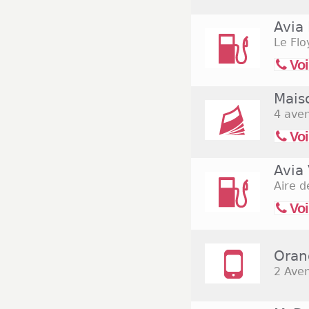
Avia
Le Flo
Voi
Mais
4 ave
Voi
Avia
Aire 
Voi
Oran
2 Ave