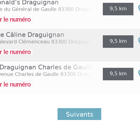
nald's Draguignan
9,5 km
e du Général de Gaulle
83300 Draguignan
r le numéro
ie Câline Draguignan
9,5 km
ulevard Clémenceau
83300 Draguignan
r le numéro
 Draguignan Charles de Gaulle
9,5 km
venue Charles de Gaulle
83300 Draguignan
r le numéro
Suivants