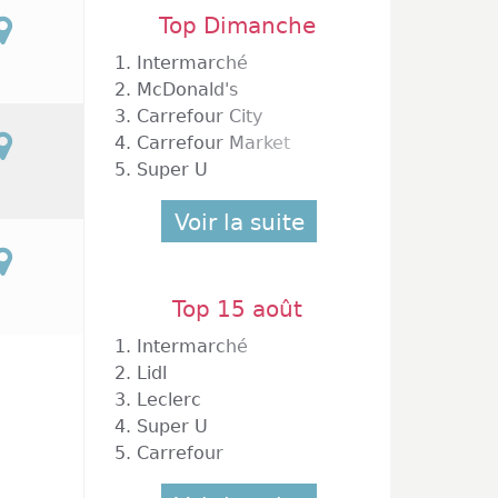
Top Dimanche
1.
Intermarché
2.
McDonald's
3.
Carrefour City
4.
Carrefour Market
5.
Super U
Voir la suite
Top 15 août
1.
Intermarché
2.
Lidl
3.
Leclerc
4.
Super U
5.
Carrefour