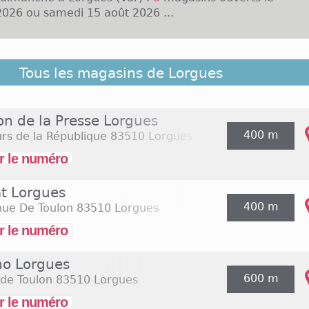
026 ou samedi 15 août 2026 ...
 liste ci-dessous les magasins ouverts le dimanche à 
Tous les magasins de Lorgues
proximité. Ils sont classés du plus proche au plus élo
on de la Presse Lorgues
400 m
rs de la République
83510 Lorgues
r le numéro
at Lorgues
400 m
nue De Toulon
83510 Lorgues
r le numéro
no Lorgues
600 m
de Toulon
83510 Lorgues
r le numéro