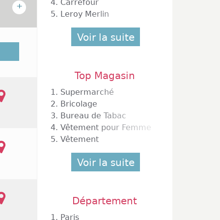
4.
Carrefour
+
5.
Leroy Merlin
Voir la suite
Lorgues
igné du
Top Magasin
1.
Supermarché
2.
Bricolage
3.
Bureau de Tabac
4.
Vêtement pour Femme
5.
Vêtement
Voir la suite
Département
1.
Paris