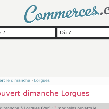
.
Commerces
ert le dimanche
›
Lorgues
ouvert dimanche Lorgues
 dimanche à Lorgues (Var) :
3
magasins ouverts le