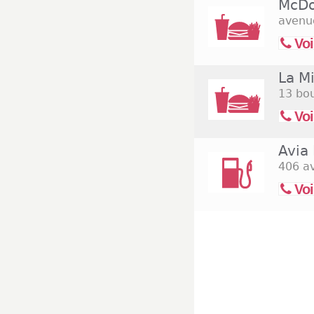
McDo
avenu
Voi
La M
13 bo
Voi
Avia
406 a
Voi