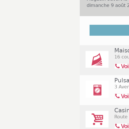
dimanche 9 août 2
Découvrez dans la
et ceux situés à 
centre de Lorgues
Mais
16 cou
Voi
Puls
3 Ave
Voi
Casi
Route 
Voi