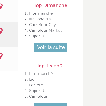
Top Dimanche
cial Mondeville 2
ille
1.
Intermarché
2.
McDonald's
3.
Carrefour City
4.
Carrefour Market
5.
Super U
Voir la suite
Top 15 août
1.
Intermarché
2.
Lidl
3.
Leclerc
4.
Super U
5.
Carrefour