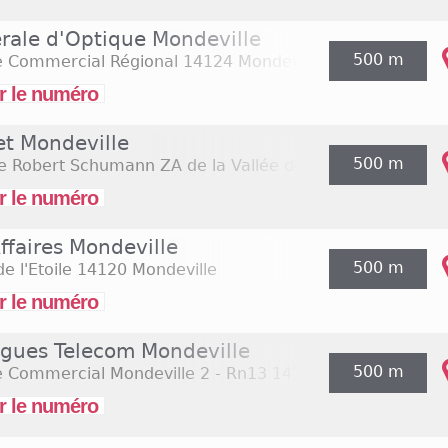
rale d'Optique Mondeville
500 m
e Commercial Régional
14124 Mondeville
r le numéro
et Mondeville
500 m
e Robert Schumann ZA de la Vallée de Barrey
14120 Mon
r le numéro
ffaires Mondeville
500 m
e l'Etoile
14120 Mondeville
r le numéro
gues Telecom Mondeville
500 m
e Commercial Mondeville 2 - Rn13
14120 Mondeville
r le numéro