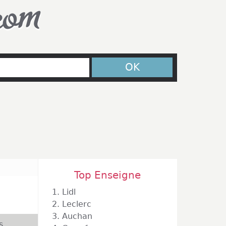
com
OK
Top Enseigne
1.
Lidl
2.
Leclerc
3.
Auchan
s