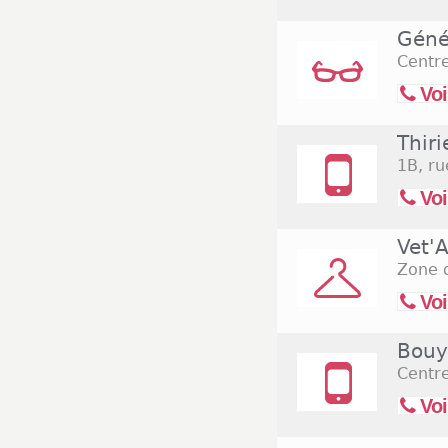
Géné
Centr
Voi
Thiri
1B, ru
Voi
Vet'A
Zone d
Voi
Bouy
Centr
Voi