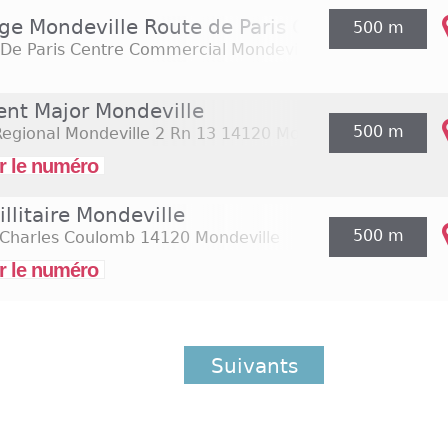
ge Mondeville Route de Paris Centre Commer
500 m
De Paris Centre Commercial Mondeville 2
14120 Mondev
ent Major Mondeville
500 m
Regional Mondeville 2 Rn 13
14120 Mondeville
r le numéro
illitaire Mondeville
500 m
 Charles Coulomb
14120 Mondeville
r le numéro
Suivants