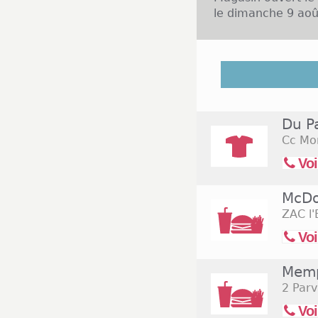
le dimanche 9 aoû
Mondeville est un
située dans la b
habitants. Un imm
des plus grands d
Du P
grande enseigne d
Cc Mon
et services not
boutiques sont o
Voi
exceptionnel le d
les dimanches.
McDo
ZAC l'
Voi
Memp
2 Parv
Voi