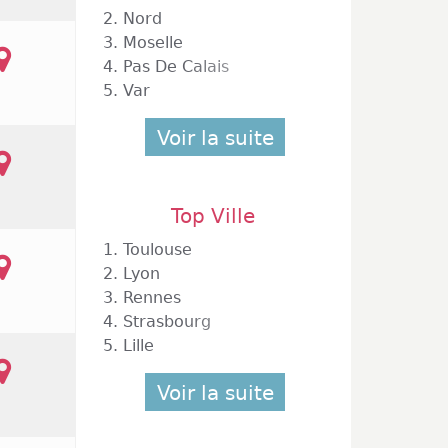
2.
Nord
3.
Moselle
4.
Pas De Calais
5.
Var
Voir la suite
deville
Top Ville
1.
Toulouse
2.
Lyon
3.
Rennes
4.
Strasbourg
5.
Lille
Voir la suite