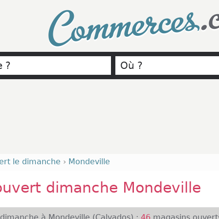
.
Commerces
ert le dimanche
›
Mondeville
ouvert dimanche Mondeville
 dimanche à Mondeville (Calvados) :
46
magasins ouvert