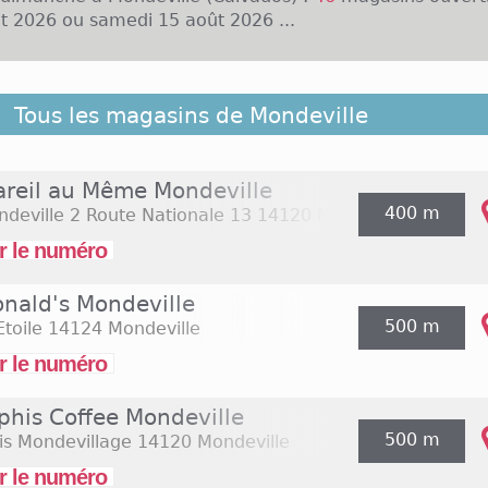
t 2026 ou samedi 15 août 2026 ...
e commune située dans le département du Calvados. E
Tous les magasins de Mondeville
anlieue sud-est de Caen et est habitée par près de 
ense centre commercial est situé sur la commune, c'e
e la région. Le Centre Commercial Mondeville 2 regro
areil au Même Mondeville
e la distribution et plus de 60 boutiques, des enseigne
400 m
deville 2 Route Nationale 13
14120 Mondeville
amment. Un complexe cinéma est également présen
uvertes du lundi au samedi, de 9h30 à 20h, mais à
r le numéro
imanche. Seules les enseignes de restauration restent o
nald's Mondeville
500 m
Etoile
14124 Mondeville
r le numéro
his Coffee Mondeville
500 m
is Mondevillage
14120 Mondeville
r le numéro