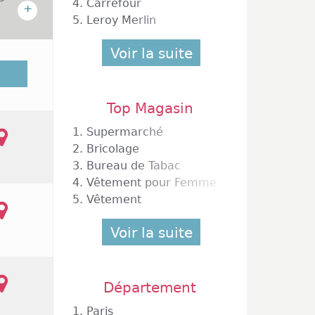
4.
Carrefour
+
5.
Leroy Merlin
Voir la suite
lle est
10 000
st l'un
Top Magasin
upe une
s modes
1.
Supermarché
t. Les
2.
Bricolage
 titre
3.
Bureau de Tabac
uvertes
4.
Vêtement pour Femme
5.
Vêtement
Voir la suite
Département
1.
Paris