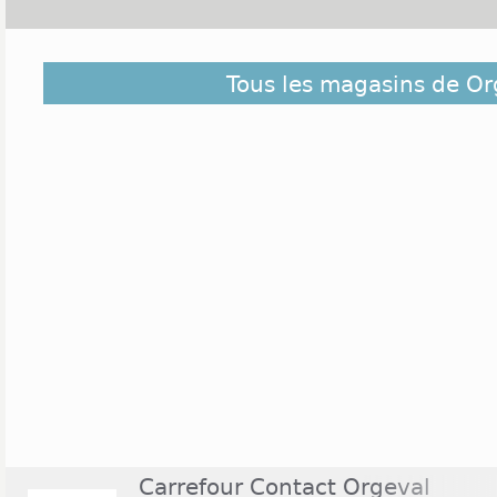
Orgeval est une ville située dans les Yvelines, en r
Tous les magasins de Or
compte près de 6000 habitants pour une superf
bénéficie d'une zone commerciale située au crois
A14. De nombreuses enseignes se sont ainsi implan
Conforama et Bricorama. On surnomme d'aille
commercial Art de vivre. Des magasins comme In
Halle aux chaussures sont également présents. 
commerciale sont ouverts tous les jours (y compri
19h. De plus, la plupart de ces magasins ne ferment 
Carrefour Contact Orgeval