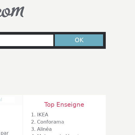
com
OK
l
Top Enseigne
1.
IKEA
2.
Conforama
3.
Alinéa
par