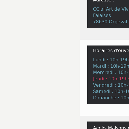
CCial Art de Viv
Falaises
78630 Orgeval
Horaires d'ouve
Lundi : 10h-19
Mardi : 10h-19
Mercredi : 10h
Jeudi : 10h-19h
Vendredi : 10h
Samedi : 10h-
Dimanche : 10
Accès Maisons 