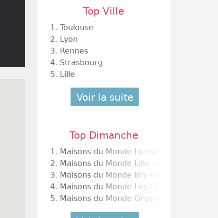
Top Ville
1.
Toulouse
2.
Lyon
3.
Rennes
4.
Strasbourg
5.
Lille
Voir la suite
Top Dimanche
1.
Maisons du Monde Herblay
2.
Maisons du Monde Lille rue Léon Gambe
3.
Maisons du Monde Bry sur Marne
4.
Maisons du Monde Les Clayes sous Bois
5.
Maisons du Monde Orgeval