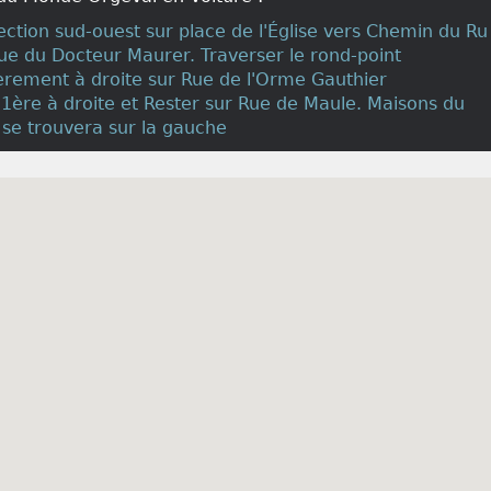
rection sud-ouest sur place de l'Église vers Chemin du Ru
Rue du Docteur Maurer. Traverser le rond-point
èrement à droite sur Rue de l'Orme Gauthier
a 1ère à droite et Rester sur Rue de Maule. Maisons du
se trouvera sur la gauche