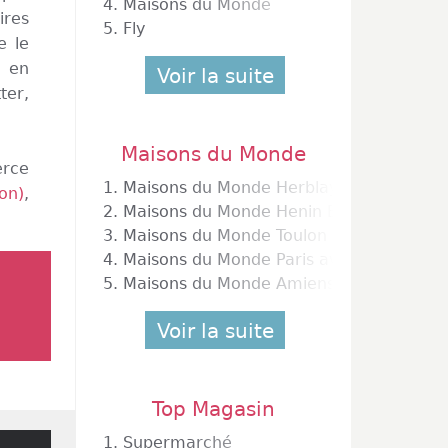
4.
Maisons du Monde
res
5.
Fly
e le
s en
Voir la suite
ter,
Maisons du Monde
erce
1.
Maisons du Monde Herblay
on)
,
2.
Maisons du Monde Henin Beaumont
3.
Maisons du Monde Toulon
4.
Maisons du Monde Paris avenue d'Italie
5.
Maisons du Monde Amiens
Voir la suite
Top Magasin
1.
Supermarché