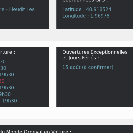
re - Lieudit Les
Latitude : 48.918524
Longitude : 1.96978
rture :
Ouvertures Exceptionnelles
et Jours Fériés :
h30
15 août (à confirmer)
h30
-19h30
30
-19h30
19h30
h-19h30
du Monde Orgeval en Voiture :