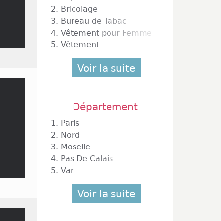
2.
Bricolage
3.
Bureau de Tabac
4.
Vêtement pour Femme
5.
Vêtement
Voir la suite
Département
1.
Paris
2.
Nord
3.
Moselle
4.
Pas De Calais
5.
Var
Voir la suite