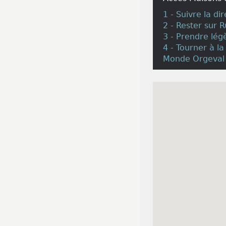
1 - Suivre la di
2 - Rester sur 
3 - Prendre lég
4 - Tourner à l
Monde Orgeval 