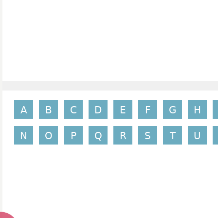
A
B
C
D
E
F
G
H
N
O
P
Q
R
S
T
U