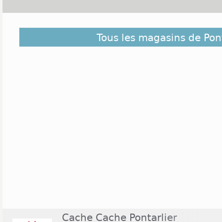
Petite ville du Franche-Comté, du département du Do
Tous les magasins de Pont
commercial du Haut-Doubs. Cette commune compt
D'une part, les marchés de produits alimentaires 
jeudis et samedi matin à la Place Jules Pagnier. 
dynamisent l'activité économique de la ville regr
tels que Croc Nature Nature Pontarlier, Distr
supermarchés Colruyt et Géant. Les magasins
décoration, alimentation, jardinage, hifi y sont 
ouvrir du lundi au samedi. Le dimanche, seu
proximité sont ouverts.
Cache Cache Pontarlier