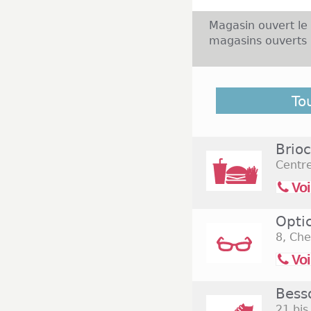
Magasin ouvert le
magasins ouverts 
Portet sur Garonn
To
Garonne, dans l
habitants. La vil
boutiques et le 
Brio
enseignes nationa
Centr
Arno ou encore N
20h30 pour les b
Voi
Carrefour. Le c
décembre.
Opti
8, Ch
Voi
Bess
21 bi