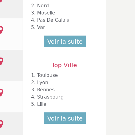
2.
Nord
3.
Moselle
4.
Pas De Calais
5.
Var
Voir la suite
 C Cial Carrefour
Top Ville
onne
1.
Toulouse
2.
Lyon
3.
Rennes
4.
Strasbourg
5.
Lille
Voir la suite