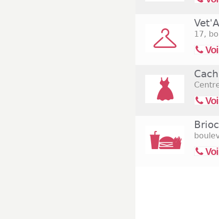
Vet'A
17, bo
Voi
Cach
Centr
Voi
Brio
boulev
Voi