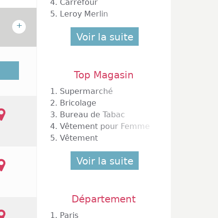
4.
Carrefour
5.
Leroy Merlin
+
Voir la suite
a Haute
10 000
Top Magasin
upe 122
1.
Supermarché
reuses
2.
Bricolage
 France
3.
Bureau de Tabac
9h30 à
4.
Vêtement pour Femme
marché
hes de
5.
Vêtement
Voir la suite
tet Sur Garonne
Département
1.
Paris