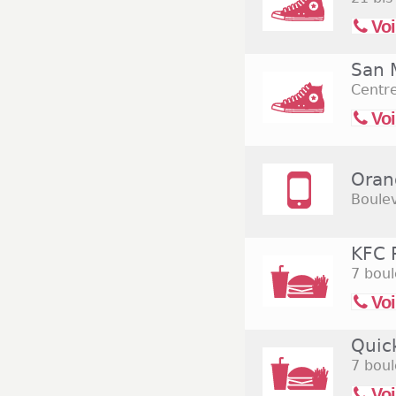
Voi
San 
Centr
Voi
Oran
Boulev
KFC 
7 boul
Voi
Quic
7 boul
Voi