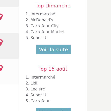
Top Dimanche
1.
Intermarché
2.
McDonald's
3.
Carrefour City
4.
Carrefour Market
5.
Super U
rtet Sur Garonne
Voir la suite
Top 15 août
1.
Intermarché
2.
Lidl
3.
Leclerc
4.
Super U
5.
Carrefour