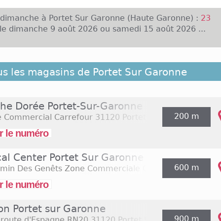
 dimanche à Portet Sur Garonne (Haute Garonne) :
23
le dimanche 9 août 2026 ou samedi 15 août 2026 ...
e est une commune localisée dans le département de l
us les magasins de Portet Sur Garonne
a banlieue sud de Toulouse. Elle compte moins de 
le dispose de son propre centre commercial qui regro
plus grand hypermarché Carrefour d'Europe. De nomb
che Dorée Portet-Sur-Garonne
les y sont donc présentes telles que The Body Shop,
200 m
e Commercial Carrefour
31120 Portet Sur Garonne
af Naf. Ce centre est ouvert du lundi au samedi de 
outiques et de 8h30 à 21h, voire 22h pour l'hyper
r le numéro
entre ouvre également ses portes certains dimanc
cal Center Portet Sur Garonne
600 m
emin Des Genêts Zone Commerciale Carrefour
31120 Por
r le numéro
on Portet sur Garonne
900 m
s route d'Espagne RN20
31120 Portet Sur Garonne