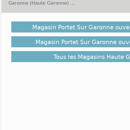
Garonne (Haute Garonne) ...
Portet-sur-Garonne est située dans la région Midi
dans le département de la Haute-Garonne. Cette v
Magasin Portet Sur Garonne ouve
située dans une région très verte et au climat doux
humaine de la commune lui confère un cadre de v
chance de bénéficier de l'économie de Toulouse n'éta
Magasin Portet Sur Garonne ouve
ville rose. Les loisirs et le sport ne sont pas en
dynamique. Elle bénéficie aussi de nombreux commer
Tous les Magasins Haute 
Ce qui est agréable car les habitants peuvent trouv
Le centre commercial autour de Carrefour accuei
commerciales. On y trouve notamment au niveau 
Burton, Cache-cache, Camaieu, Célio, Naf Naf, Lu
Chaussures, pour les bijoux et produits de beauté,
Rocher. On trouve aussi Maxilivres. On trouve aussi
et Jeff de Bruges. Carrefour ouvre de 8h à 20h30
20h30. Le centre commercial Grand Portet su
ouvert de 10h à 19h du lundi au samedi Princess
Jules, Jennyfer, Histoire d'Or, H&M, Quicksilver, Fr
ouvertes généralement de 9h à 20h. En de