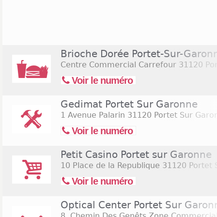
commerciales, on peut trouver au niveau de l'
Center, Mobalpa, Mobilier de France, Roche Bobois
Casa, Castorama. Ces commerces sont généralem
toute la semaine et fermés le dimanche mais parfois
les soldes. Castorama est ouvert de 8h à 20h du lu
Brioche Dorée Portet-Sur-Garon
trouver des boutiques de mode comme Vet'affaire, 
Centre Commercial Carrefour
31120 Por
19h du lundi au samedi, Chausséa et Toy'r'us sont 
ouvert de 10h à 20h du lundi au vendredi et d
Voir le numéro
boutiques peuvent être exceptionnellement ouverte
soldes.
Gedimat Portet Sur Garonne
1 Avenue Palarin
31120 Portet Sur Garo
Voir le numéro
Petit Casino Portet sur Garonne
10 Place de la Republique
31120 Portet 
Voir le numéro
Optical Center Portet Sur Garon
8, Chemin Des Genêts Zone Commercial