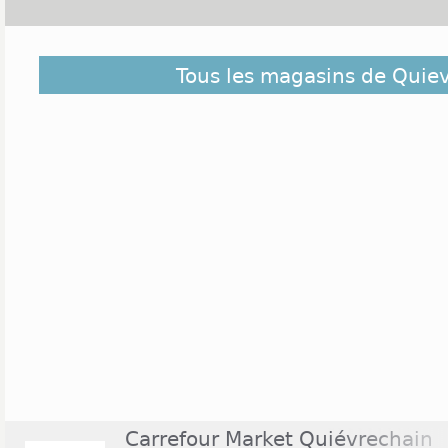
Découvrez dans la liste ci-dessous les magas
Tous les magasins de Quie
Quievrechain et ceux situés à proximité. Ils sont c
éloigné du centre de Quievrechain
Carrefour Market Quiévrechain