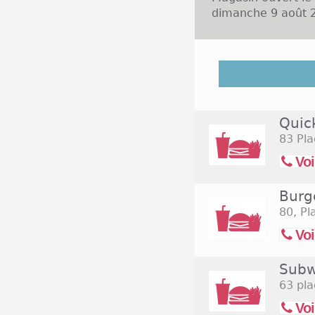
dimanche 9 août 2
Plus de 180 000 p
Espace d'Erlon, 
Major ou Jacqueli
boutiques et de 
Quic
sont présentes da
83 Pla
Monde. Ces magasi
enseignes aliment
Voi
samedi de 8h30 à 
Burg
80, Pl
Voi
Subw
63 pla
Voi