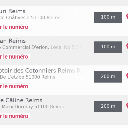
uri Reims
100 m
de Châtivesle
51100 Reims
r le numéro
an Reims
100 m
 Commercial D'erlon, Local No 5
51100 Reims
r le numéro
toir des Cotonniers Reims Rue de l'Etape
200 m
De L'etape
51000 Reims
r le numéro
ie Câline Reims
200 m
e Marx Dormoy
51100 Reims
r le numéro