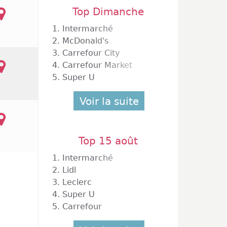
Top Dimanche
1.
Intermarché
2.
McDonald's
3.
Carrefour City
4.
Carrefour Market
5.
Super U
Voir la suite
Top 15 août
1.
Intermarché
2.
Lidl
3.
Leclerc
4.
Super U
5.
Carrefour