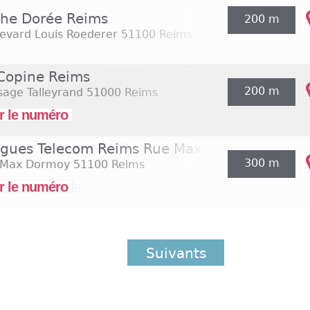
che Dorée Reims
200 m
evard Louis Roederer
51100 Reims
Copine Reims
200 m
sage Talleyrand
51000 Reims
r le numéro
gues Telecom Reims Rue Max Dormoy
300 m
 Max Dormoy
51100 Reims
r le numéro
Suivants