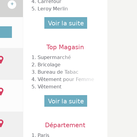
4.
Carrefour
+
5.
Leroy Merlin
Voir la suite
mercial
ergent
our les
Top Magasin
eignes
sons du
1.
Supermarché
our les
2.
Bricolage
undi au
3.
Bureau de Tabac
4.
Vêtement pour Femme
5.
Vêtement
Voir la suite
Département
1.
Paris