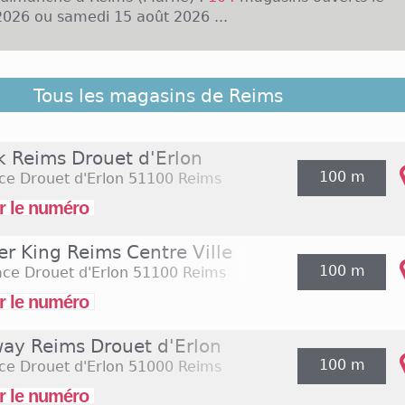
026 ou samedi 15 août 2026 ...
ersonnes vivent à Reims dans la Marne. Le Centre Com
Tous les magasins de Reims
situé au centre ville regroupe 30 boutiques comme S
ne Riu. Il ouvre du lundi au samedi de 10h à 19h30 p
9h à 20h pour le supermarché Monoprix. D'autres ens
k Reims Drouet d'Erlon
ns le centre ville comme les Galeries Lafayette et Mai
100 m
ce Drouet d'Erlon
51100 Reims
ns restent ouverts du lundi au samedi de 10h à19h. P
aires, le supermarché Carrefour Market est ouvert du l
r le numéro
20h et les dimanches de 9h à 12h.
er King Reims Centre Ville
100 m
ace Drouet d'Erlon
51100 Reims
r le numéro
ay Reims Drouet d'Erlon
100 m
ce Drouet d'Erlon
51000 Reims
r le numéro