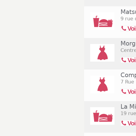
Mats
9 rue 
Voi
Morg
Centre
Voi
Comp
7 Rue 
Voi
La M
19 ru
Voi