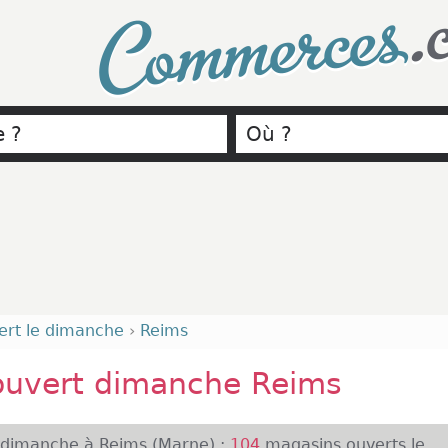
.
Commerces
ert le dimanche
›
Reims
ouvert dimanche Reims
 dimanche à Reims (Marne) :
104
magasins ouverts le