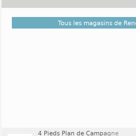
Découvrez dans la liste ci-dessous les magas
Tous les magasins de Ren
Renescure et ceux situés à proximité. Ils sont cl
éloigné du centre de Renescure
4 Pieds Plan de Campagne