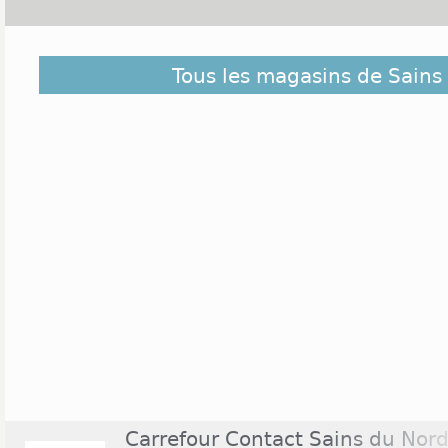
Découvrez dans la liste ci-dessous les magasins ou
Tous les magasins de Sains
Nord et ceux situés à proximité. Ils sont classés d
du centre de Sains Du Nord
Carrefour Contact Sains du Nor