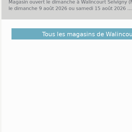
Magasin ouvert le dimanche à Walincourt Selvigny (
le dimanche 9 août 2026 ou samedi 15 août 2026 ...
Découvrez dans la liste ci-dessous les magas
Tous les magasins de Walincou
Walincourt Selvigny et ceux situés à proximité. Ils s
plus éloigné du centre de Walincourt Selvigny