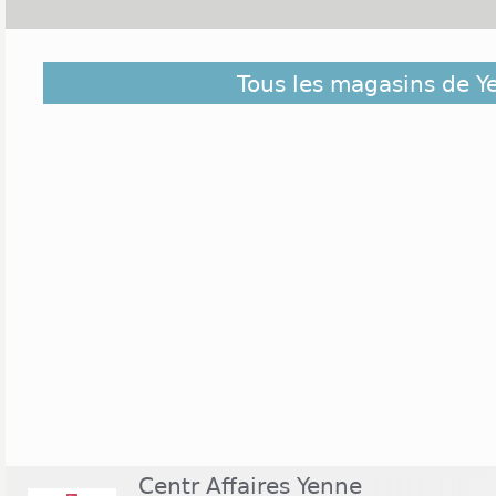
Découvrez dans la liste ci-dessous les magasins ou
Tous les magasins de Y
ceux situés à proximité. Ils sont classés du plus pro
de Yenne
Centr Affaires Yenne