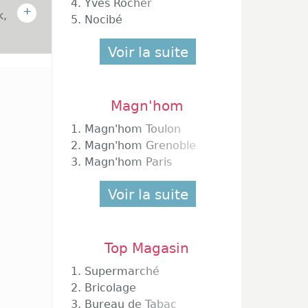
4.
Yves Rocher
+
k,
5.
Nocibé
Voir la suite
2006 la
Magn'hom
 ans ce
r de la
1.
Magn'hom Toulon
oncret
2.
Magn'hom Grenoble
premier
3.
Magn'hom Paris
ne. Les
(barbe,
Voir la suite
os, les
jambes,
Top Magasin
1.
Supermarché
ans les
2.
Bricolage
ogramme
3.
Bureau de Tabac