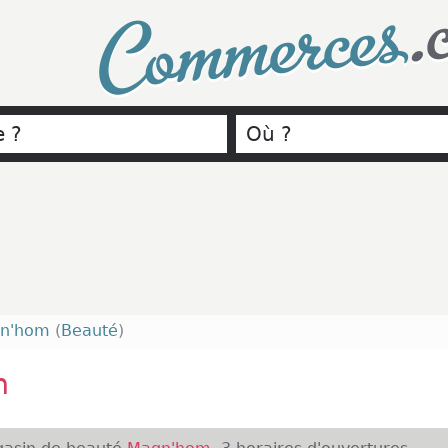
.
Commerces
n'hom
(
Beauté
)
m