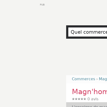
PUB
Commerces
›
Mag
Magn'ho
0
avis