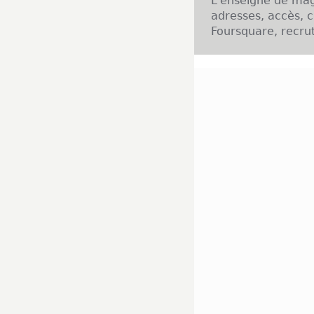
L'enseigne de ma
adresses, accès, c
Foursquare, recrut
Présentation de l
Le concept de l'e
progression obser
qui permet à l'ent
beauté destinée
puisque l'enseign
réseau exclusivem
prestations mise
défrisage, color
gommages, les UV?
dos, épaules?).
Implantation de l
Magn'hom est prés
villes de Paris, 