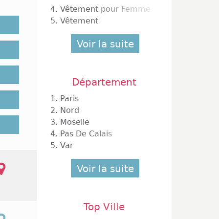
bre de
4.
Vêtement pour Femme
qui est
5.
Vêtement
ommes.
t ainsi
Voir la suite
ipe de
Département
1.
Paris
 de 10h
2.
Nord
re dans
3.
Moselle
ossible
pas de
4.
Pas De Calais
s ou à
5.
Var
 selon
de 9h à
Voir la suite
de page
erts le
Top Ville