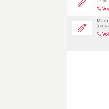
12 bo
Voi
Magn
3 rue 
Voi