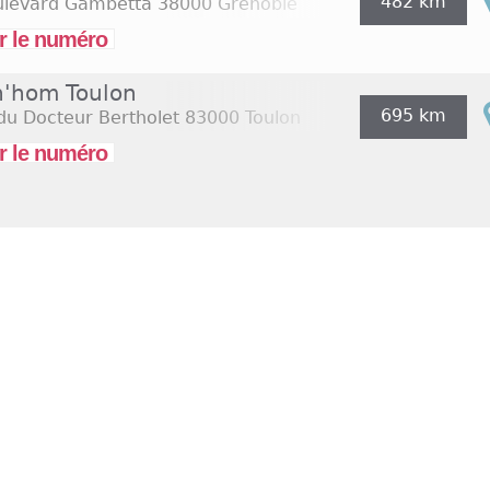
482 km
ulevard Gambetta
38000 Grenoble
r le numéro
'hom Toulon
695 km
du Docteur Bertholet
83000 Toulon
r le numéro