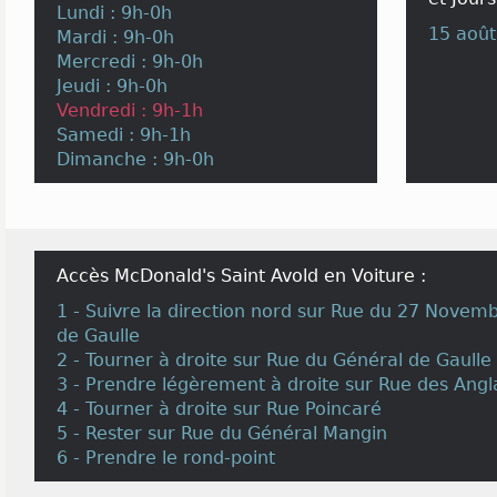
Lundi : 9h-0h
15 août
Mardi : 9h-0h
Mercredi : 9h-0h
Jeudi : 9h-0h
Vendredi : 9h-1h
Samedi : 9h-1h
Dimanche : 9h-0h
Accès McDonald's Saint Avold en Voiture :
1 - Suivre la direction nord sur Rue du 27 Novem
de Gaulle
2 - Tourner à droite sur Rue du Général de Gaulle
3 - Prendre légèrement à droite sur Rue des Angl
4 - Tourner à droite sur Rue Poincaré
5 - Rester sur Rue du Général Mangin
6 - Prendre le rond-point