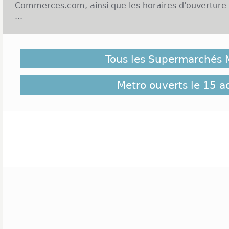
Commerces.com, ainsi que les horaires d'ouverture
...
Enseigne Metro et Ouverture le dimanche :
Tous les Supermarchés 
Magasins spécialisés dans les produits pour les artis
autres professionnels, Metro nous vient d'Allem
première boutique de l'enseigne voit le jour en Fr
Metro ouverts le 15 a
compte 92 magasins dans tout le pays et souhaite 
un Metro à moins de 30 minutes de chez lui
professionnels, les magasins sont en général ac
continu de 6 heures à 19 heures. De façon habituel
ouverts le dimanche ni les jours fériés, mais il peut
les occasions. Cliquez sur le lien suivant pour 
Metro ouverts le samedi 15 août 2026
(Assomption)