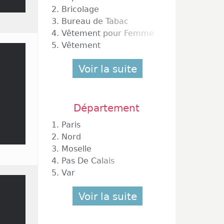
2.
Bricolage
3.
Bureau de Tabac
4.
Vêtement pour Femme
5.
Vêtement
Voir la suite
Département
1.
Paris
2.
Nord
3.
Moselle
4.
Pas De Calais
5.
Var
Voir la suite