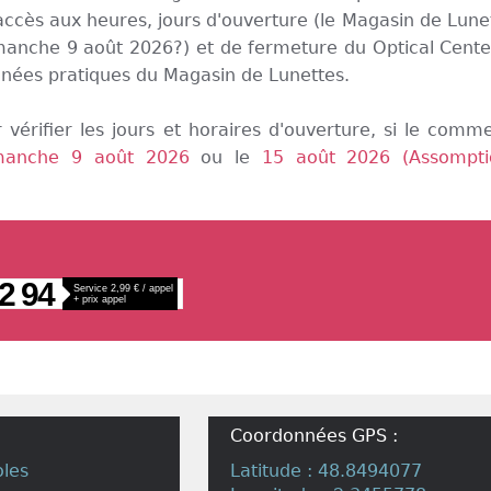
ccès aux heures, jours d'ouverture (le Magasin de Lune
Dimanche 9 août 2026?) et de fermeture du Optical Cente
nnées pratiques du Magasin de Lunettes.
 vérifier les jours et horaires d'ouverture, si le comm
manche 9 août 2026
ou le
15 août 2026 (Assompti
2 94
Service 2,99 € / appel
+ prix appel
Coordonnées GPS :
oles
Latitude : 48.8494077