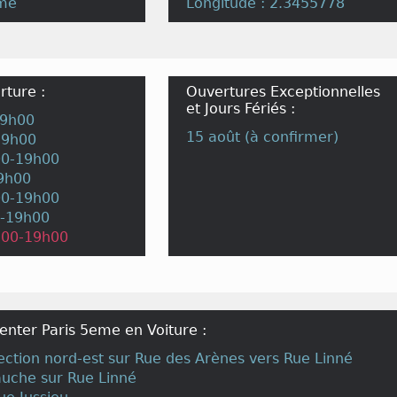
eme
Longitude : 2.3455778
rture :
Ouvertures Exceptionnelles
et Jours Fériés :
19h00
15 août (à confirmer)
19h00
00-19h00
19h00
00-19h00
0-19h00
h00-19h00
enter Paris 5eme en Voiture :
irection nord-est sur Rue des Arènes vers Rue Linné
auche sur Rue Linné