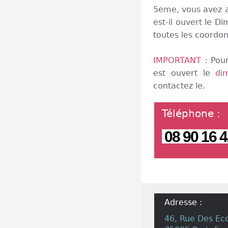
5eme, vous avez a
est-il ouvert le 
toutes les coordo
IMPORTANT :
Pour
est ouvert le
di
contactez le.
Téléphone
:
08 90 16 4
Adresse :
46, Rue Des Ec