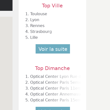
Top Ville
1.
Toulouse
2.
Lyon
3.
Rennes
4.
Strasbourg
5.
Lille
Voir la suite
Top Dimanche
1.
Optical Center Lyon Rue de la Bourse
2.
Optical Center Paris 5eme
3.
Optical Center Paris 11eme
4.
Optical Center Annemasse
5.
Optical Center Paris 15eme