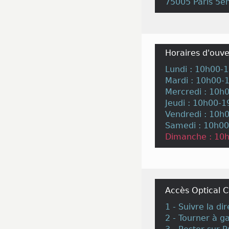
75005 Paris 5
Horaires d'ouve
Lundi : 10h00-
Mardi : 10h00-
Mercredi : 10h
Jeudi : 10h00-
Vendredi : 10h
Samedi : 10h0
Dimanche : 10
Accès Optical C
1 - Suivre la d
2 - Tourner à g