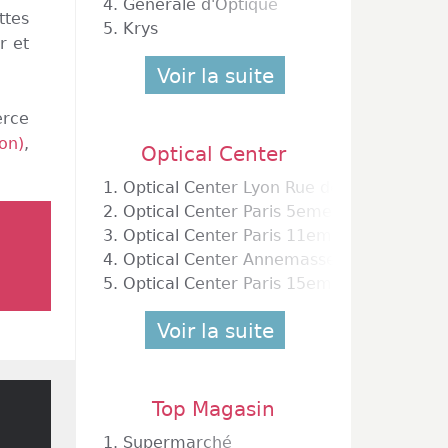
4.
Générale d'Optique
ttes
5.
Krys
r et
Voir la suite
erce
on)
,
Optical Center
1.
Optical Center Lyon Rue de la Bourse
2.
Optical Center Paris 5eme
3.
Optical Center Paris 11eme
4.
Optical Center Annemasse
5.
Optical Center Paris 15eme
Voir la suite
Top Magasin
1.
Supermarché