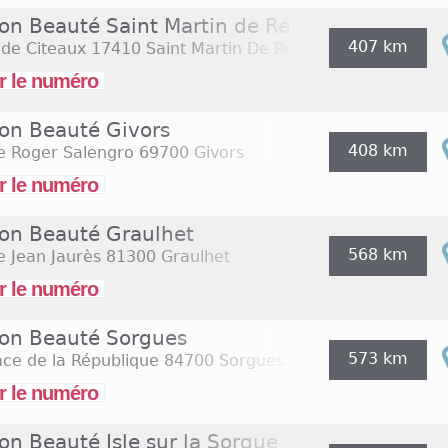
ion Beauté Saint Martin de Ré
407 km
 de Citeaux
17410 Saint Martin De Re
r le numéro
ion Beauté Givors
408 km
e Roger Salengro
69700 Givors
r le numéro
ion Beauté Graulhet
568 km
e Jean Jaurès
81300 Graulhet
r le numéro
ion Beauté Sorgues
573 km
ace de la République
84700 Sorgues
r le numéro
on Beauté Isle sur la Sorgue