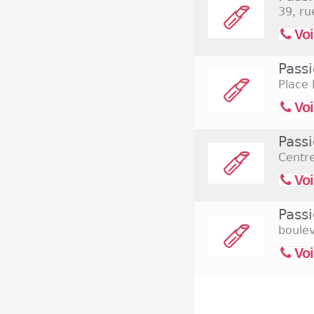
39, ru
Voi
Pass
Place
Voi
Pass
Centr
Voi
Pass
boulev
Voi