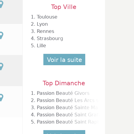
Top Ville
1.
Toulouse
2.
Lyon
3.
Rennes
4.
Strasbourg
5.
Lille
Voir la suite
Top Dimanche
1.
Passion Beauté Givors
2.
Passion Beauté Les Arcs sur Argens
3.
Passion Beauté Sainte Maxime
4.
Passion Beauté Saint Gratien
5.
Passion Beauté Saint Raphaël