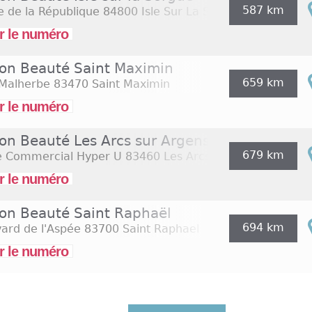
587 km
e de la République
84800 Isle Sur La Sorgue
r le numéro
ion Beauté Saint Maximin
659 km
 Malherbe
83470 Saint Maximin
r le numéro
ion Beauté Les Arcs sur Argens
679 km
e Commercial Hyper U
83460 Les Arcs Sur Argens
r le numéro
ion Beauté Saint Raphaël
694 km
ard de l'Aspée
83700 Saint Raphael
r le numéro