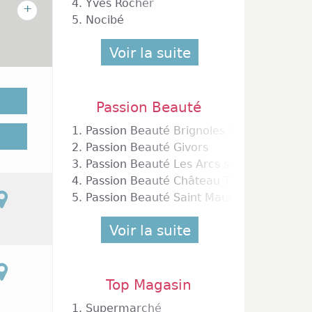
4.
Yves Rocher
+
5.
Nocibé
Voir la suite
ice des
Passion Beauté
roc, à
1.
Passion Beauté Brignoles Leclerc
ude de
2.
Passion Beauté Givors
ertains
3.
Passion Beauté Les Arcs sur Argens
clients
ardi au
4.
Passion Beauté Château Thierry
ossible
5.
Passion Beauté Saint Maur des Fossés la 
cembre.
ouverts
Voir la suite
Top Magasin
1.
Supermarché