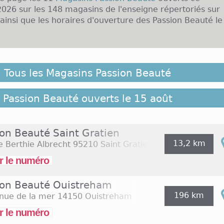
026 sur les 148 magasins de l'enseigne répertoriés sur
nsi que les horaires d'ouverture des Passion Beauté le
Beauté et Ouverture le dimanche :
Tous les Magasins Passion Beauté
t une enseigne qui met 20 années d'expérience au serv
emmes. Les 168 magasins répartis en France, au Ma
encore dans les Dom Tom proposent une multit
Passion Beauté ouverts le 15 août
e de prodiguer un certain bien-être à la clientèle. C
 l'enseigne sont ouverts le dimanche de 10h à 12h. Les 
possibilité de se rendre dans l'un des magasins du m
ion Beauté Saint Gratien
19h avec une interruption entre 12h15 et 14h. Il est p
13,2 km
e Berthie Albrecht
95210 Saint Gratien
s ouvrent leurs portes les premiers dimanches de dé
r le numéro
n suivant pour rechercher les
magasins Passion Beauté 
t 2026
(Assomption)
ion Beauté Ouistreham
196 km
nue de la mer
14150 Ouistreham
r le numéro