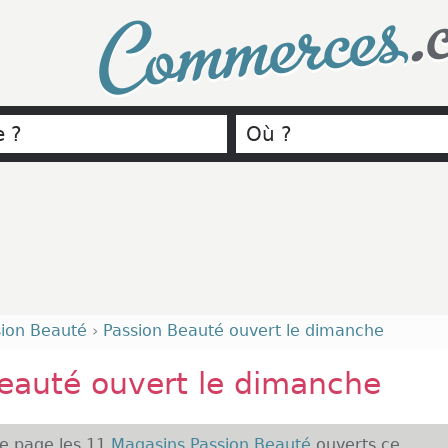
.
Commerces
sion Beauté
›
Passion Beauté ouvert le dimanche
eauté ouvert le dimanche
te page les 11
Magasins Passion Beauté
ouverts ce