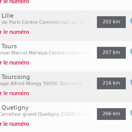
r le numéro
 Lille
202 km
 de Paris Centre Commercial Les Tanneurs
59000 Lille
r le numéro
 Tours
207 km
nue Marcel Mérieux Centre commercial l'heure tranquil
r le numéro
 Tourcoing
216 km
sage Alfred Mongy
59200 Tourcoing
r le numéro
y Quetigny
266 km
Carrefour grand Quetigny
21800 Quetigny
r le numéro