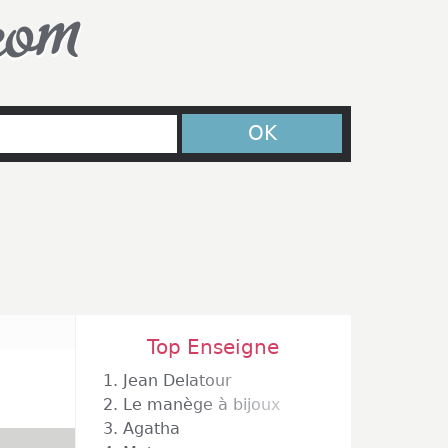
com
OK
Top Enseigne
1.
Jean Delatour
2.
Le manège à bijoux
3.
Agatha