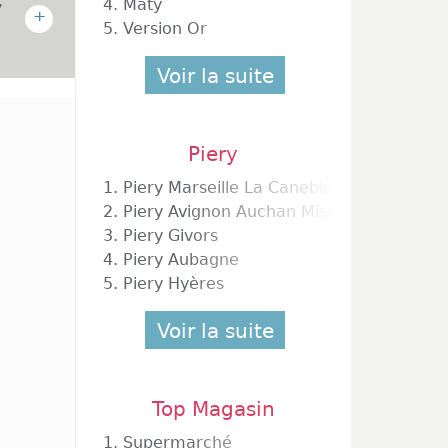
,
4.
Maty
+
5.
Version Or
Voir la suite
été de
Piery
n grand
m à son
1.
Piery Marseille La Canebière
1930 et
2.
Piery Avignon Auchan Mistral 7
, il se
3.
Piery Givors
ait osé
4.
Piery Aubagne
devient
5.
Piery Hyères
usement
rent la
Voir la suite
Top Magasin
ance et
ues et
1.
Supermarché