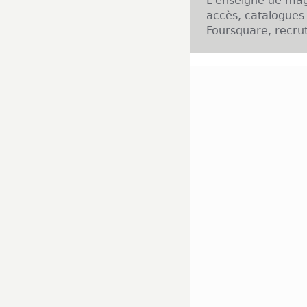
L'enseigne de mag
accès, catalogues 
Foursquare, recrut
Présentation de l'
Piery est une ch
sélectionner des 
choix, mais aussi 
fondateur Jean P
développe rapidem
regroupe avec mon
l'implantation en
une des plus gran
étudiés, la notori
fidélisation de la c
Implantation de l'
Les magasins s'i
dans les plus gr