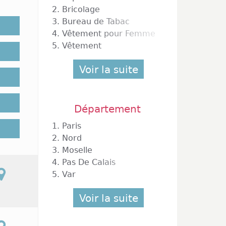
nt bien
2.
Bricolage
ans les
3.
Bureau de Tabac
espace
4.
Vêtement pour Femme
 un peu
5.
Vêtement
oration
classés
Voir la suite
st bien
Département
1.
Paris
al, les
ry sont
2.
Nord
ertains
3.
Moselle
ls sont
4.
Pas De Calais
de fin
5.
Var
nt plus
lorsque
Voir la suite
 bas de
erts le