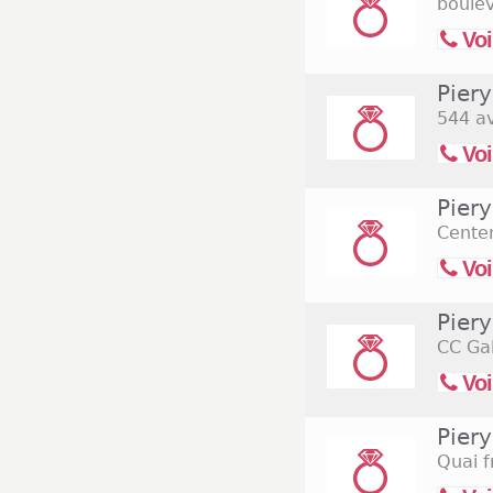
samedi 15 août 2
boule
Voi
Pier
544 a
Voi
Pier
Cente
Voi
Pier
CC Gal
Voi
Pier
Quai f