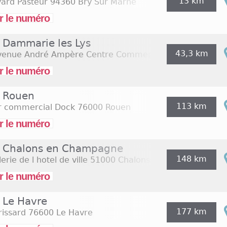
026
(Assomption).
13 km
vard Pasteur
94360 Bry Sur Marne
r le numéro
y Dammarie les Lys
43,3 km
venue André Ampère Centre Commercial Leclerc
77190 
r le numéro
y Rouen
113 km
r commercial Dock
76000 Rouen
r le numéro
y Chalons en Champagne
148 km
erie de l hotel de ville
51000 Chalons En Champagne
r le numéro
y Le Havre
177 km
rissard
76600 Le Havre