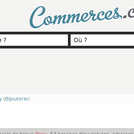
.
Commerces
y
(
Bijouterie
)