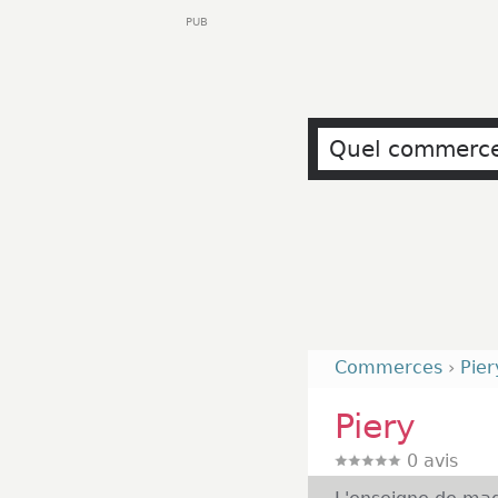
PUB
Commerces
›
Pier
Piery
0
avis