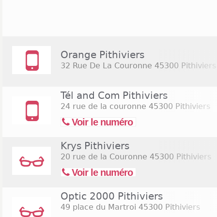
marge du centre-ville, le centre commercial L
novembre, est ouvert du lundi au samedi de 9h à 
cet axe plusieurs concessionnaires et prestatai
automobile. Dans la continuité de l'hypermarché s
commerciale des Senives. Elle regroupe les 
Orange Pithiviers
habituellement en périphérie, notamment dans le d
32 Rue De La Couronne
45300 Pithiviers
Halle, Cache-Cache), de l'équipement domestique (Cas
bricolage (Mr. Bricolage). De façon générale, les m
à 18h30 ou à 19h et ne pratiquent pas l'ouverture d
Tél and Com Pithiviers
24 rue de la couronne
45300 Pithiviers
Voir le numéro
Krys Pithiviers
20 rue de la Couronne
45300 Pithiviers
Voir le numéro
Optic 2000 Pithiviers
49 place du Martroi
45300 Pithiviers