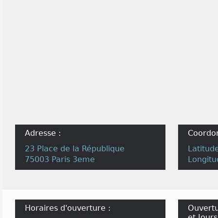
Adresse :
Coordo
23 Place de la République
Latitud
75003 Paris 3eme
Longitu
Horaires d'ouverture :
Ouvertu
et Jours