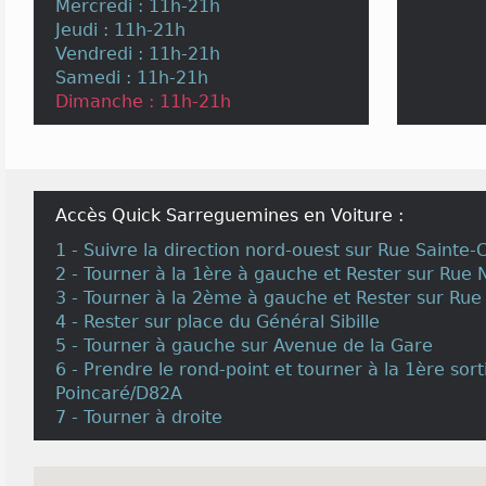
Mercredi : 11h-21h
Jeudi : 11h-21h
Vendredi : 11h-21h
Samedi : 11h-21h
Dimanche : 11h-21h
Accès Quick Sarreguemines en Voiture :
1 - Suivre la direction nord-ouest sur Rue Sainte-
2 - Tourner à la 1ère à gauche et Rester sur Rue 
3 - Tourner à la 2ème à gauche et Rester sur R
4 - Rester sur place du Général Sibille
5 - Tourner à gauche sur Avenue de la Gare
6 - Prendre le rond-point et tourner à la 1ère so
Poincaré/D82A
7 - Tourner à droite