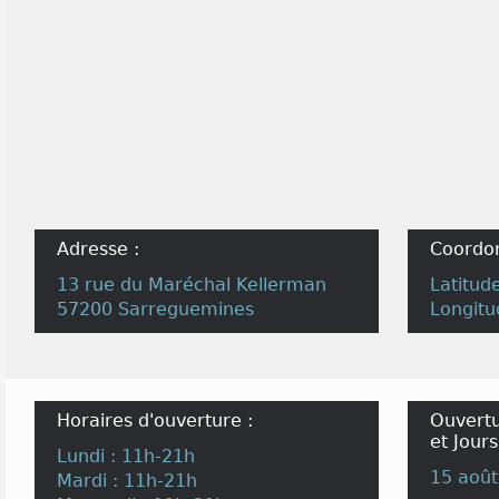
Adresse :
Coordo
13 rue du Maréchal Kellerman
Latitud
57200 Sarreguemines
Longitu
Horaires d'ouverture :
Ouvertu
et Jours
Lundi : 11h-21h
15 août
Mardi : 11h-21h