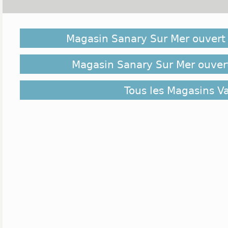
Venez découvrir les 15 commerces de Sanary Sur 
autres magasins situés à moins de 10 kilomètres
Magasin Sanary Sur Mer ouvert
également vous intéresser. Ils sont classés ci-dessu
Sanary Sur Mer au plus éloigné.
Magasin Sanary Sur Mer ouvert
Tous les Magasins V