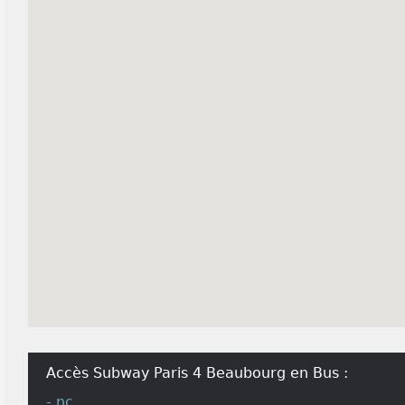
Accès Subway Paris 4 Beaubourg en Bus :
- nc