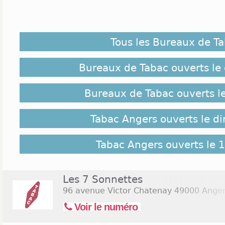
Que trouve-t-on dans un bureau de tabac à Anger
trouver beaucoup de choses. Certaines sont utile
Avant de passer en revue tout ce que les buralist
Tous les Bureaux de T
intéressant de se concentrer sur le nombre d’é
service dans la ville : il y a précisément 55 tabacs 
d’Angers ont parfois été ouverts depuis des décenni
Bureaux de Tabac ouverts le
Implantation des Tabacs Angers :
Bureaux de Tabac ouverts l
Ceux-ci sont établis dans les points les plus populeu
Tabac Angers ouverts le d
beaucoup d’Angevins vont à pied jusqu’à la gare 
articles dans les bureaux de tabac tout proches. 
quartier du Château comptent eux aussi de nombreu
Tabac Angers ouverts le 
plus est, de nombreux habitants de la commune 
buralistes situés dans le célèbre quartier de Belle Beil
Les 7 Sonnettes
Jours et Horaires d'ouverture Tabac Angers :
96 avenue Victor Chatenay
49000 Ange
Quant aux produits proposés ici, ils couvrent ent
Voir le numéro
presse écrite, les journaux, les cartes postales, le