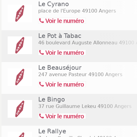
spiritueux. Certains de ces articles sont achetés de
Le Cyrano
qui explique que les buralistes de Dijon soient ouve
place de l'Europe
49100 Angers
commerces sont ouverts le dimanche. Notre site
Voir le numéro
coordonnées d’établissements ouverts aujourd’hui 
prix les plus compétitifs. Consultez la liste des bu
Le Pot à Tabac
pour trouver les
bureaux de tabac ouverts le dima
le samedi 15 août 2026
(Assomption).
46 boulevard Auguste Allonneau
49100 
Voir le numéro
Le Beauséjour
247 avenue Pasteur
49100 Angers
Voir le numéro
Le Bingo
37 rue Guillaume Lekeu
49100 Angers
Voir le numéro
Le Rallye