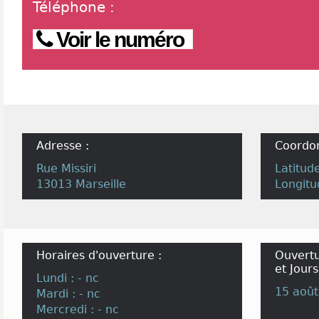
Téléphone
:
Voir le numéro
Adresse :
Coordo
Rue Missiri
Latitud
13013 Marseille
Longitu
Horaires d'ouverture :
Ouvertu
et Jours
Lundi : - nc
15 août
Mardi : - nc
Mercredi : - nc