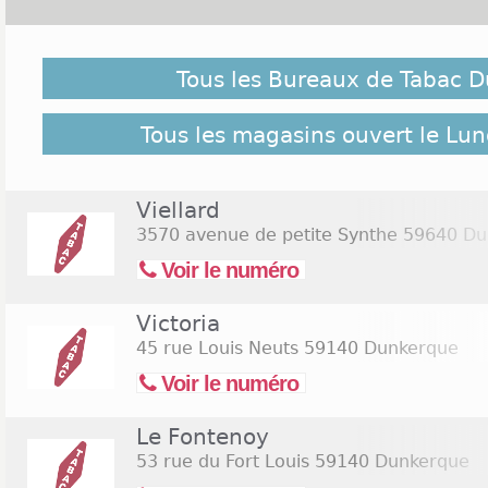
Malgré notre vigilance, il est possible que des bur
ouverts le Lundi de Pâques 2026 ne soient pas répertor
Tous les Bureaux de Tabac 
suivant pour retrouver l'ensemble des Tabac Dunker
Commerces.com :
25 bureaux de Tabac Dunkerque
Tous les magasins ouvert le Lu
Viellard
3570 avenue de petite Synthe
59640 Du
Voir le numéro
Victoria
45 rue Louis Neuts
59140 Dunkerque
Voir le numéro
Le Fontenoy
53 rue du Fort Louis
59140 Dunkerque