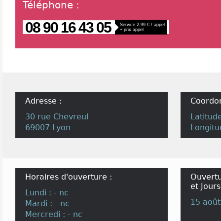
Téléphone
:
08 90 16 43 05
Service 2,99 € / appel
+ prix appel
Adresse :
Coordo
30 rue Chevreul
Latitud
69007 Lyon
Longitu
Horaires d'ouverture :
Ouvertu
et Jours
Lundi : - nc
15 août
Mardi : - nc
Mercredi : - nc