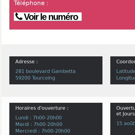
Téléphone
:
Voir le numéro
Adresse :
Coordo
281 boulevard Gambetta
Latitud
59200 Tourcoing
Longitu
Horaires d'ouverture :
Ouvertu
et Jours
Lundi : 7h00-20h00
15 août
Mardi : 7h00-20h00
Mercredi : 7h00-20h00