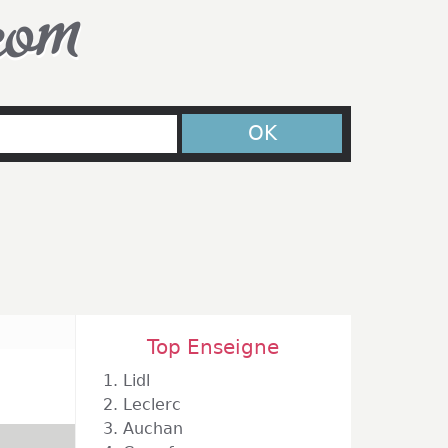
com
OK
Top Enseigne
1.
Lidl
2.
Leclerc
3.
Auchan