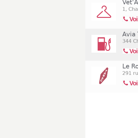
Vet'A
1, Cha
Voi
Avia
344 C
Voi
Le R
291 ru
Voi