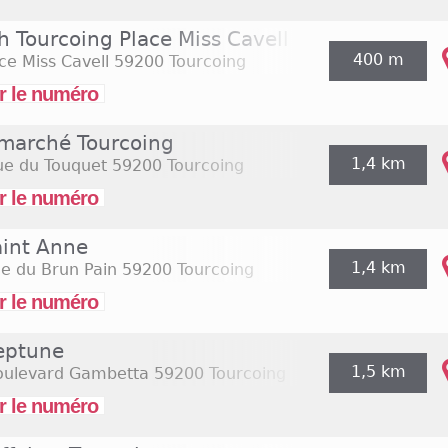
h Tourcoing Place Miss Cavell
400 m
ce Miss Cavell
59200 Tourcoing
r le numéro
rmarché Tourcoing
1,4 km
ue du Touquet
59200 Tourcoing
r le numéro
aint Anne
1,4 km
e du Brun Pain
59200 Tourcoing
r le numéro
eptune
1,5 km
oulevard Gambetta
59200 Tourcoing
r le numéro