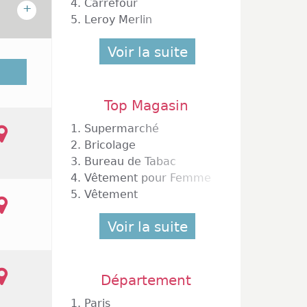
4.
Carrefour
+
5.
Leroy Merlin
Voir la suite
 partie
mercial
 Ville.
Top Magasin
que le
 Arthur
1.
Supermarché
onnaud.
2.
Bricolage
ans la
3.
Bureau de Tabac
agasins
4.
Vêtement pour Femme
5.
Vêtement
Voir la suite
Département
1.
Paris