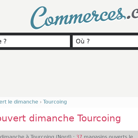
.
Commerces
ert le dimanche
›
Tourcoing
ouvert dimanche Tourcoing
 dimanche à Tourcoing (Nord) :
37
magasins ouverts le