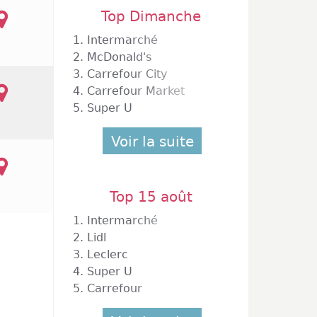
Top Dimanche
1.
Intermarché
2.
McDonald's
3.
Carrefour City
4.
Carrefour Market
5.
Super U
Voir la suite
Top 15 août
1.
Intermarché
2.
Lidl
3.
Leclerc
4.
Super U
5.
Carrefour