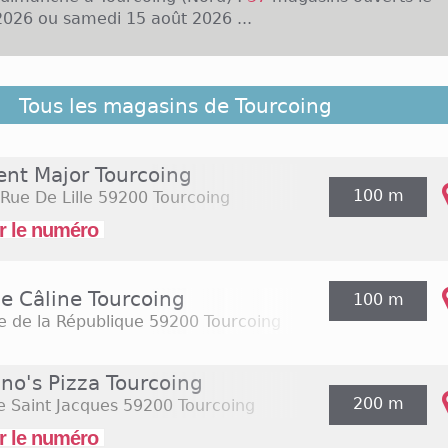
026 ou samedi 15 août 2026 ...
rcoing, située dans le département du Nord et faisant
Tous les magasins de Tourcoing
e Lille, compte près de 93 000 habitants. L'espace com
t implanté dans le centre-ville, à proximité de l'Hôtel de
ommerce Auchan City (ouvert de 08h30 à 21h30 ainsi 
ent Major Tourcoing
 à 13h00) et plus de vingt boutiques (09h30 - 19h30):
100 m
Rue De Lille
59200 Tourcoing
Bruges, Star Folies, C&A, Micromania ou encore Mari
es surfaces alimentaires sont également présentes d
r le numéro
chés Match (ouverts le dimanche matin) ainsi que des m
Dia, Aldi).
ie Câline Tourcoing
100 m
e de la République
59200 Tourcoing
no's Pizza Tourcoing
200 m
e Saint Jacques
59200 Tourcoing
r le numéro