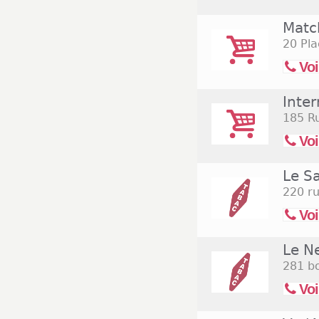
Matc
20 Pla
Voi
Inte
185 R
Voi
Le S
220 ru
Voi
Le N
281 b
Voi