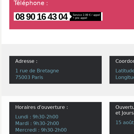
Téléphone
:
08 90 16 43 04
Service 2,99 € / appel
+ prix appel
Adresse :
Coordo
1 rue de Bretagne
Latitud
75003 Paris
Longitu
Horaires d'ouverture :
Ouvertu
et Jours
Lundi : 9h30-2h00
15 août
Mardi : 9h30-2h00
Mercredi : 9h30-2h00