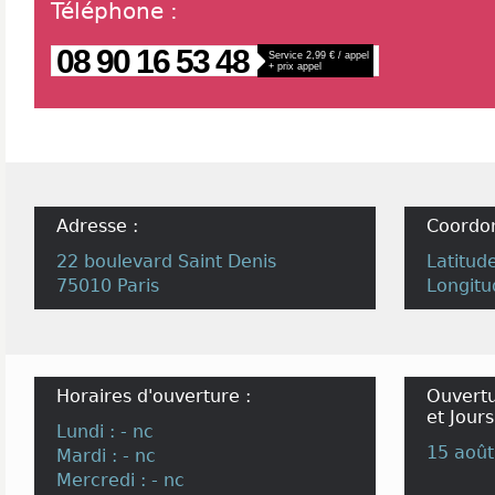
Téléphone
:
08 90 16 53 48
Service 2,99 € / appel
+ prix appel
Adresse :
Coordo
22 boulevard Saint Denis
Latitud
75010 Paris
Longitu
Horaires d'ouverture :
Ouvertu
et Jours
Lundi : - nc
15 août
Mardi : - nc
Mercredi : - nc