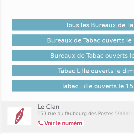
En 5 minutes chrono, vous pouvez ouvrir un com
tabacs de Lille. Pour cela, chaque client doit se 
pièces justificatives. Il faut en outre que le buralis
Tous les Bureaux de T
banque. Les tabacs de Lille font partie intégrante
ville depuis plus d’une décennie. En un sens même, 
ceux qui aiment les petits commerces de proximité e
Bureaux de Tabac ouverts le
Implantation des Tabacs Lille :
Bureaux de Tabac ouverts l
Sur ce site web, vous noterez que les coordonné
Tabac Lille ouverts le di
plus fréquentés sont souvent localisées dans les qua
autres Lille sud et ses 20 000 habitants majoritair
ainsi que le complexe du Lille Grand Palais. La Grand
Tabac Lille ouverts le 1
beaucoup de manifestations dispose aussi de que
même titre que le quartier populaire Moulins et le 
Europe.
Le Clan
153 rue du faubourg des Postes
59000 Li
Jours et Horaires d'ouverture Tabac Lille :
Voir le numéro
Tous les bureaux de tabac de Lille ne peuvent ouv