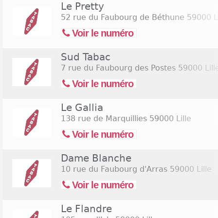
même un certain écart d’horaire en fonction des qua
Le Pretty
non loin de la gare sont habituellement très po
52 rue du Faubourg de Béthune
59000 Li
semblent parfois trainer un peu le pied. Certains
Voir le numéro
ouverts dimanche. D’autres sont ouverts la nuit. Au 
son compte quand il prend la peine de consulter les
Sud Tabac
Consultez la liste des bureaux de tabac en bas de p
de tabac ouverts le dimanche 9 août 2026
ou
ouv
7 rue du Faubourg des Postes
59000 Lill
(Assomption).
Voir le numéro
Le Gallia
138 rue de Marquillies
59000 Lille
Voir le numéro
Dame Blanche
10 rue du Faubourg d'Arras
59000 Lille
Voir le numéro
Le Flandre