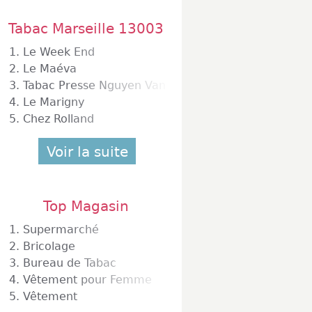
Tabac Marseille 13003
1.
Le Week End
2.
Le Maéva
3.
Tabac Presse Nguyen Van Sang
4.
Le Marigny
5.
Chez Rolland
Voir la suite
Top Magasin
1.
Supermarché
2.
Bricolage
3.
Bureau de Tabac
4.
Vêtement pour Femme
5.
Vêtement