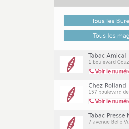
Malgré notre vigilance, il es
ouverts le 1er novembre 2026 n
Tous les Bur
suivant pour retrouver l'ense
Commerces.com :
11 bureau
Tous les ma
Tabac Amical
1 boulevard Gouz
Voir le numér
Chez Rolland
157 boulevard de
Voir le numér
Tabac Presse
7 avenue Belle V