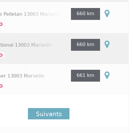
660 km
e Pelletan
13003 Marseille
o
660 km
tional
13003 Marseille
o
661 km
mer
13003 Marseille
o
Suivants