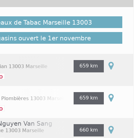
t possible que des bureaux de Tabac Marseille 13003
e soient pas répertoriés ici, cliquez sur le lien
eaux de Tabac Marseille 13003
mble des Tabac Marseille 13003 répertoriés sur
x de Tabac Marseille 13003
gasins ouvert le 1er novembre
659 km
ian
13003 Marseille
o
659 km
 Plombières
13003 Marseille
o
 Nguyen Van Sang
660 km
ue
13003 Marseille