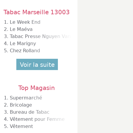
Tabac Marseille 13003
1.
Le Week End
2.
Le Maéva
3.
Tabac Presse Nguyen Van Sang
4.
Le Marigny
5.
Chez Rolland
Voir la suite
Top Magasin
1.
Supermarché
2.
Bricolage
3.
Bureau de Tabac
4.
Vêtement pour Femme
5.
Vêtement