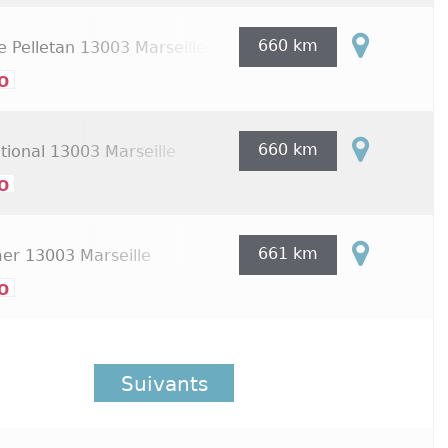
660 km
e Pelletan
13003 Marseille
o
660 km
tional
13003 Marseille
o
661 km
mer
13003 Marseille
o
Suivants