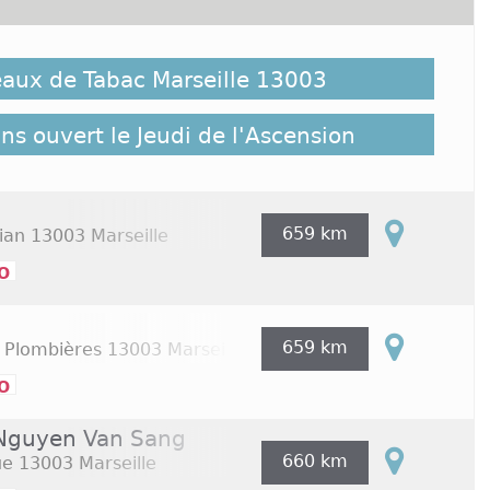
t possible que des bureaux de Tabac Marseille 13003
n 2026 ne soient pas répertoriés ici, cliquez sur le
eaux de Tabac Marseille 13003
'ensemble des Tabac Marseille 13003 répertoriés sur
x de Tabac Marseille 13003
ns ouvert le Jeudi de l'Ascension
659 km
ian
13003 Marseille
o
659 km
 Plombières
13003 Marseille
o
 Nguyen Van Sang
660 km
ue
13003 Marseille