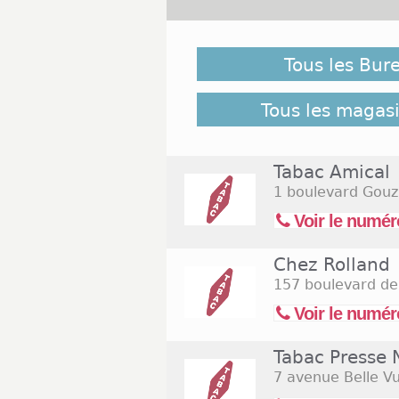
Malgré notre vigilance, il es
ouverts le Jeudi de l'Ascensio
Tous les Bur
lien suivant pour retrouver l
Commerces.com :
11 bureau
Tous les magasi
Tabac Amical
1 boulevard Gouz
Voir le numér
Chez Rolland
157 boulevard de
Voir le numér
Tabac Presse
7 avenue Belle V